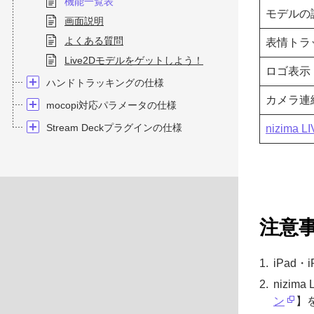
機能一覧表
モデルの
画面説明
よくある質問
表情トラ
Live2Dモデルをゲットしよう！
ロゴ表示
ハンドトラッキングの仕様
カメラ連
mocopi対応パラメータの仕様
Stream Deckプラグインの仕様
nizima L
注意
iPad
nizi
ン
】