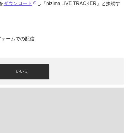
を
ダウンロード
し「nizima LIVE TRACKER」と接続す
フォームでの配信
いいえ
。