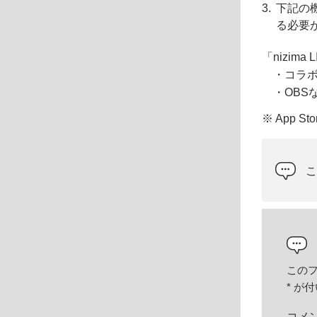
下記の機
る必要
「nizim
・コラボ
・OBSな
※ App S
この
*
が付
コメ