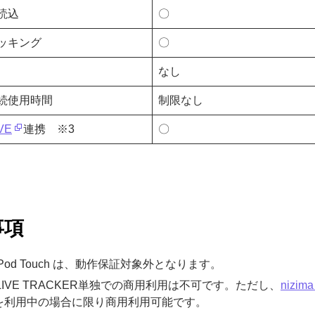
読込
〇
ッキング
〇
なし
続使用時間
制限なし
IVE
連携 ※3
〇
事項
・iPod Touch は、動作保証対象外となります。
ma LIVE TRACKER単独での商用利用は不可です。ただし、
nizima
を利用中の場合に限り商用利用可能です。